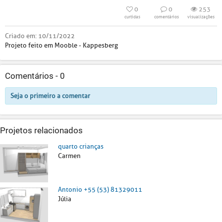
0
0
253
curtidas
comentários
visualizações
Criado em:
10/11/2022
Projeto feito em Mooble - Kappesberg
Comentários -
0
Seja o primeiro a comentar
Projetos relacionados
quarto crianças
Carmen
Antonio +55 (53) 81329011
Júlia