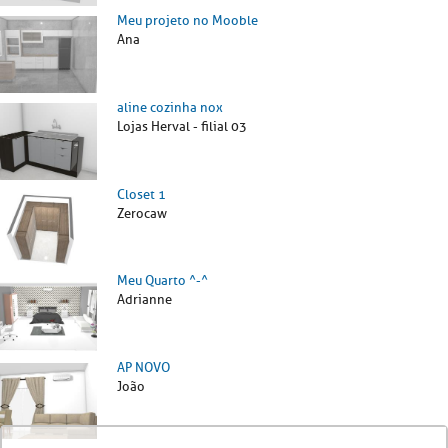
Meu projeto no Mooble
Ana
aline cozinha nox
Lojas Herval - filial 03
Closet 1
Zerocaw
Meu Quarto ^-^
Adrianne
AP NOVO
João