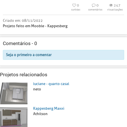
0
0
247
curtidas
comentários
visualizações
Criado em:
08/11/2022
Projeto feito em Mooble - Kappesberg
Comentários -
0
Seja o primeiro a comentar
Projetos relacionados
luciane - quarto casal
neto
Kappesberg Maxxi
Athilson