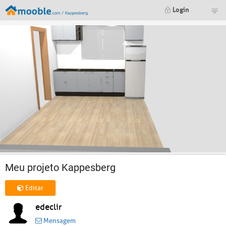
Login
Meu projeto Kappesberg
Editar
edeclir
Mensagem