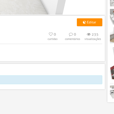
Editar
0
0
235
curtidas
comentários
visualizações