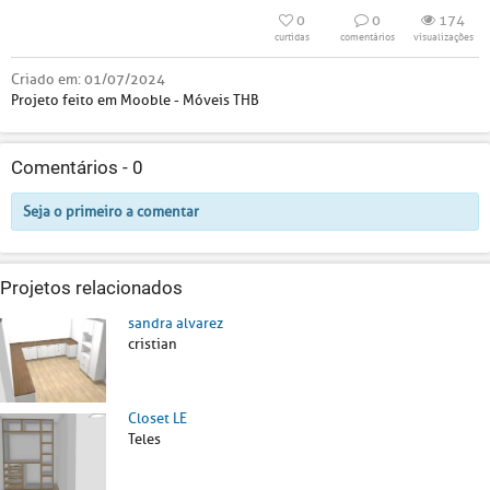
0
0
174
curtidas
comentários
visualizações
Criado em:
01/07/2024
Projeto feito em Mooble - Móveis THB
Comentários -
0
Seja o primeiro a comentar
Projetos relacionados
sandra alvarez
cristian
Closet LE
Teles