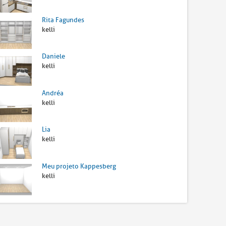
Rita Fagundes
kelli
Daniele
kelli
Andréa
kelli
Lia
kelli
Meu projeto Kappesberg
kelli