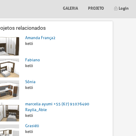
GALERIA
PROJETO
Login
rojetos relacionados
Amanda França2
kelli
Fabiano
kelli
Sônia
kelli
marcella ayumi +55 (67) 91076490
Raylla_Able
kelli
Grasiéli
kelli