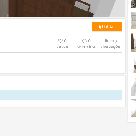
Editar
0
0
217
curtidas
comentários
visualizações