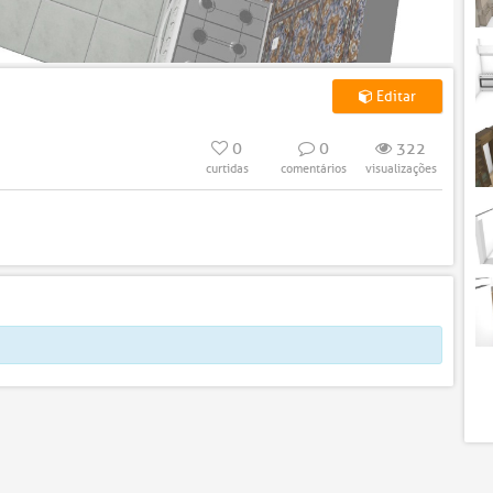
Editar
0
0
322
curtidas
comentários
visualizações