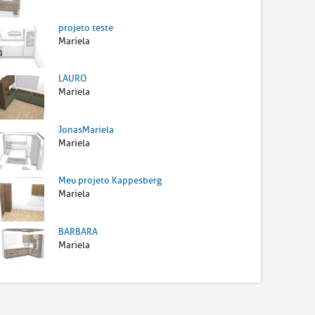
projeto teste
Mariela
LAURO
Mariela
JonasMariela
Mariela
Meu projeto Kappesberg
Mariela
BARBARA
Mariela