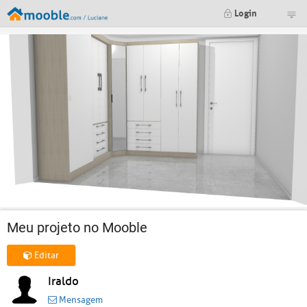
Login
Meu projeto no Mooble
Editar
Iraldo
Mensagem