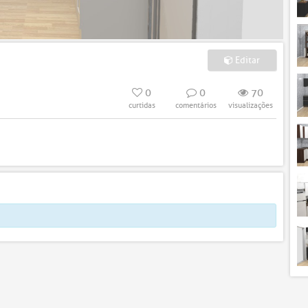
Editar
0
0
70
curtidas
comentários
visualizações