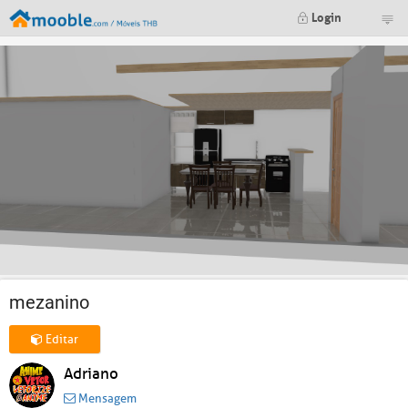
Login
mezanino
Editar
Adriano
Mensagem