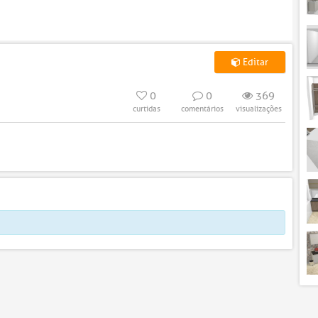
Editar
0
0
369
curtidas
comentários
visualizações