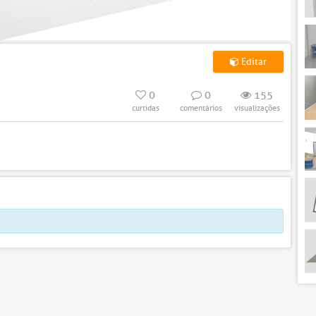
Editar
0
0
155
curtidas
comentários
visualizações