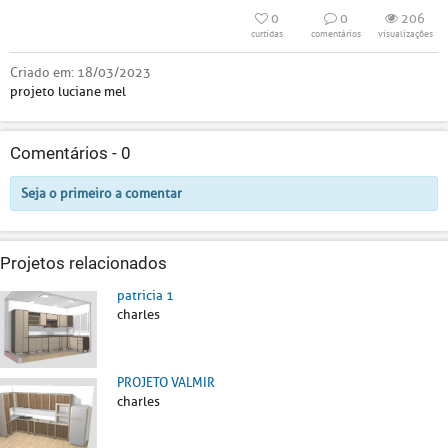
0
0
206
curtidas
comentários
visualizações
Criado em:
18/03/2023
projeto luciane mel
Comentários -
0
Seja o primeiro a comentar
Projetos relacionados
patricia 1
charles
PROJETO VALMIR
charles