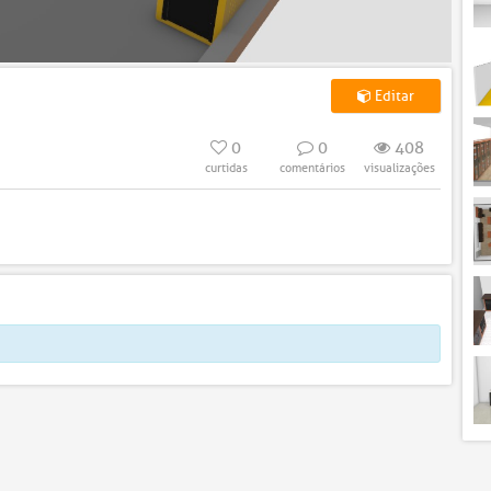
Editar
0
0
408
curtidas
comentários
visualizações