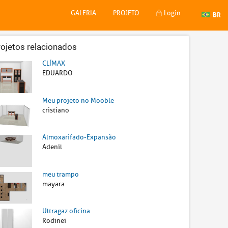
BR
GALERIA
PROJETO
Login
rojetos relacionados
CLÍMAX
EDUARDO
Meu projeto no Mooble
cristiano
Almoxarifado-Expansão
Adenil
meu trampo
mayara
Ultragaz oficina
Rodinei