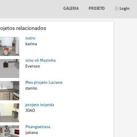
GALERIA
PROJETO
Login
rojetos relacionados
outro
karina
sitio vô Mazinho
Everson
Meu projeto Luciane
danilo
projeto iolanda
JOAO
Pitangueiras4
juliana