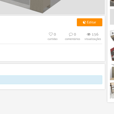
Editar
0
0
156
curtidas
comentários
visualizações