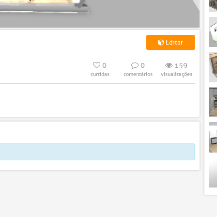
Editar
0
0
159
curtidas
comentários
visualizações