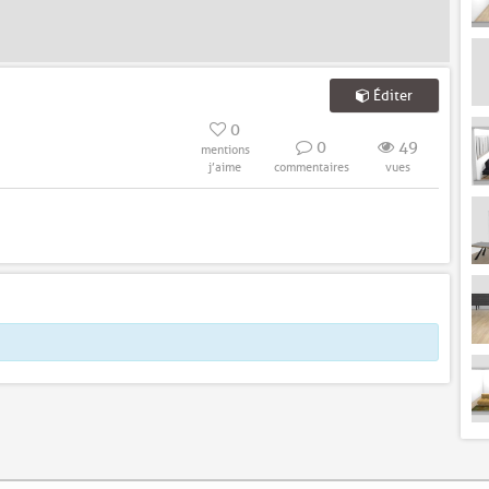
Éditer
0
0
49
mentions
j’aime
commentaires
vues