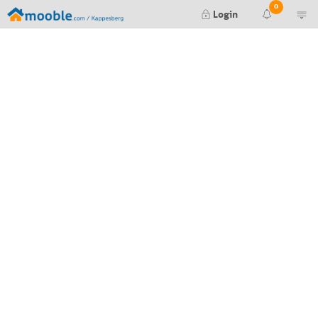
0
Login
Render finalizado
Falha ao gerar seu render. Tente
novamente mais tarde.
Falha ao gerar seu preview. Tente
novamente mais tarde.
Nova mensagem no orçamento #
Orçamento #
aprovado pelo cliente
Orçamento #
negado pelo cliente
Editor de Itens:
Nova mensagem no item