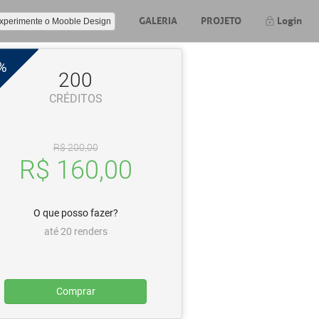
GALERIA
PROJETO
Login
xperimente o Mooble Design
%
200
CRÉDITOS
R$ 200,00
R$ 160,00
O que posso fazer?
até 20 renders
Comprar