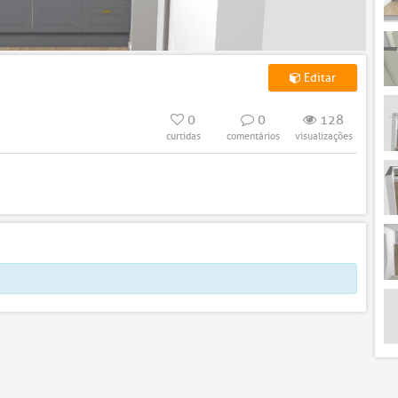
Editar
0
0
128
curtidas
comentários
visualizações