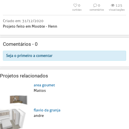
0
0
125
curtidas
comentários
visualizações
Criado em:
31/12/2020
Projeto feito em Mooble - Henn
Comentários -
0
Seja o primeiro a comentar
Projetos relacionados
area goumet
Mattos
flavio da granja
andre