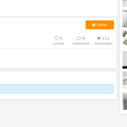
Editar
0
0
151
curtidas
comentários
visualizações