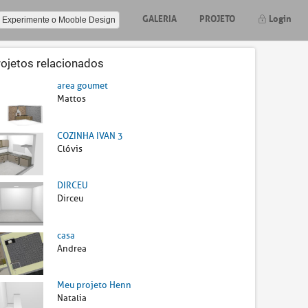
GALERIA
PROJETO
Login
Experimente o Mooble Design
rojetos relacionados
area goumet
Mattos
COZINHA IVAN 3
Clóvis
DIRCEU
Dirceu
casa
Andrea
Meu projeto Henn
Natalia