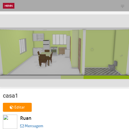
casa1
Editar
Ruan
Mensagem