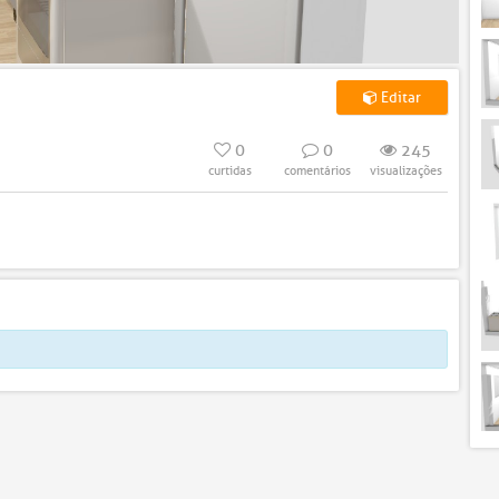
Editar
0
0
245
curtidas
comentários
visualizações