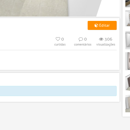
Editar
0
0
306
curtidas
comentários
visualizações