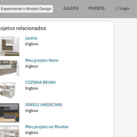
GALERIA
PROJETO
Login
Experimente o Mooble Design
rojetos relacionados
jucelia
bigbox
Meu projeto Henn
bigbox
COZINHA BRUNA
bigbox
JANIELE AMERICANA
bigbox
Meu projeto no Mooble
bigbox