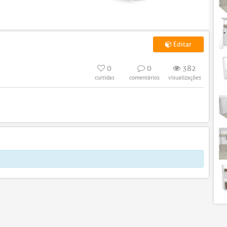
Editar
0
0
382
curtidas
comentários
visualizações