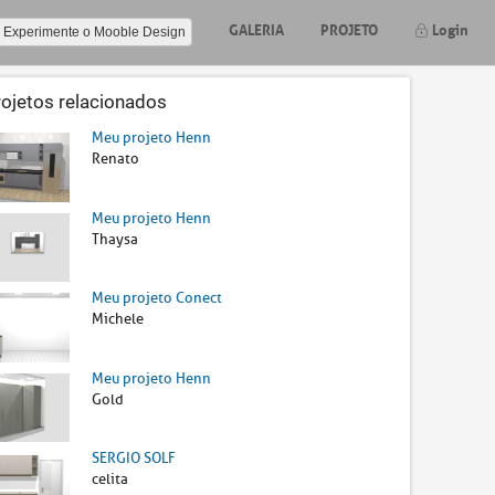
GALERIA
PROJETO
Login
Experimente o Mooble Design
rojetos relacionados
Meu projeto Henn
Renato
Meu projeto Henn
Thaysa
Meu projeto Conect
Michele
Meu projeto Henn
Gold
SERGIO SOLF
celita