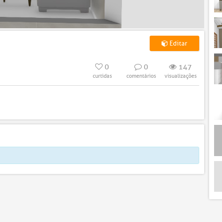
Editar
0
0
147
curtidas
comentários
visualizações