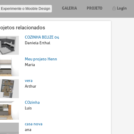
GALERIA
PROJETO
Login
Experimente o Mooble Design
rojetos relacionados
COZINHA BELIZE 04
Daniela Erthal
Meu projeto Henn
Maria
vera
Arthur
COzinha
Luis
casa nova
ana