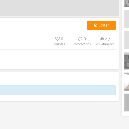
Editar
0
0
47
curtidas
comentários
visualizações