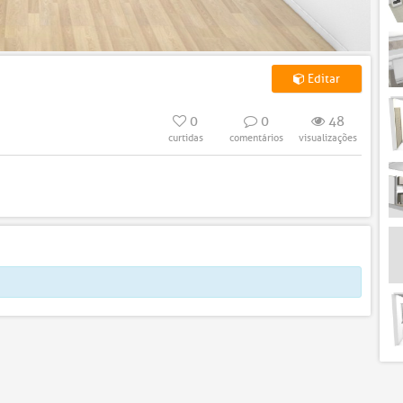
Editar
0
0
48
curtidas
comentários
visualizações