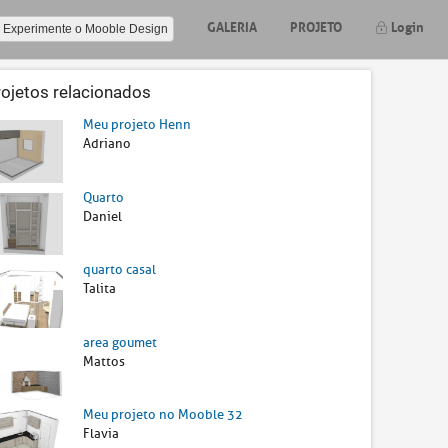
GALERIA
PROJETO
Login
Experimente o Mooble Design
rojetos relacionados
Meu projeto Henn
Adriano
Quarto
Daniel
quarto casal
Talita
area goumet
Mattos
Meu projeto no Mooble 32
Flavia