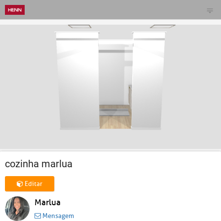
cozinha marlua
Editar
Marlua
Mensagem