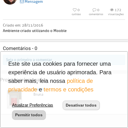
Mensagem
0
0
172
curtidas
comentários
visualizações
Criado em:
28/11/2016
Ambiente criado utilizando o Mooble
Comentários -
0
Seja o primeiro a comentar
Este site usa cookies para fornecer uma
experiência de usuário aprimorada. Para
Projetos relacionados
saber mais, leia nossa
política de
privacidade
e
termos e condições
quarto
Bruna
Atualizar Preferências
Desativar todos
Permitir todos