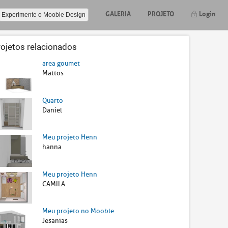
GALERIA
PROJETO
Login
Experimente o Mooble Design
rojetos relacionados
area goumet
Mattos
Quarto
Daniel
Meu projeto Henn
hanna
Meu projeto Henn
CAMILA
Meu projeto no Mooble
Jesanias