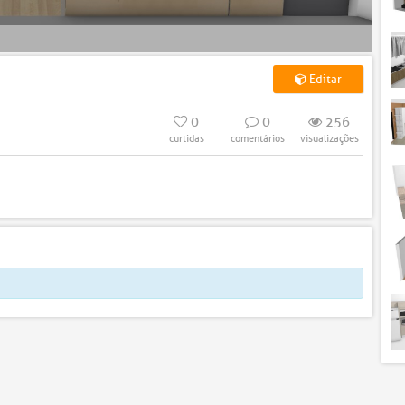
Editar
0
0
256
curtidas
comentários
visualizações