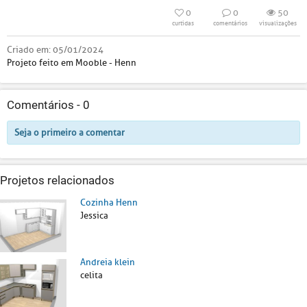
0
0
50
curtidas
comentários
visualizações
Criado em:
05/01/2024
Projeto feito em Mooble - Henn
Comentários -
0
Seja o primeiro a comentar
Projetos relacionados
Cozinha Henn
Jessica
Andreia klein
celita