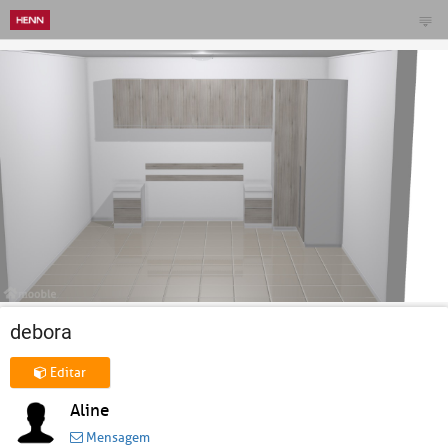
debora
Editar
Aline
Mensagem