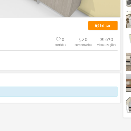
Editar
0
0
670
curtidas
comentários
visualizações