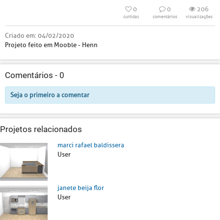
0
0
206
curtidas
comentários
visualizações
Criado em:
04/02/2020
Projeto feito em Mooble - Henn
Comentários -
0
Seja o primeiro a comentar
Projetos relacionados
marci rafael baldissera
User
janete beija flor
User