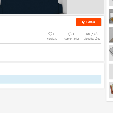
Editar
0
0
778
curtidas
comentários
visualizações