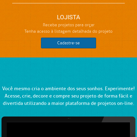
LOJISTA
Receba projetos para orçar
Tenha acesso à listagem detalhada do projeto
Cadastre-se
Você mesmo cria o ambiente dos seus sonhos. Experimente!
Acesse, crie, decore e compre seu projeto de forma fácil e
divertida utilizando a maior plataforma de projetos on-line.