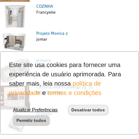
COZINHA
Francyelle
Projeto Monica 2
jomar
gislaine
Este site usa cookies para fornecer uma
marcos
experiência de usuário aprimorada. Para
saber mais, leia nossa
política de
Cozinha Smart Catálogo Pg. 35
privacidade
e
termos e condições
MOVEIS HENN
Atualizar Preferências
Desativar todos
Graziele
center
Permitir todos