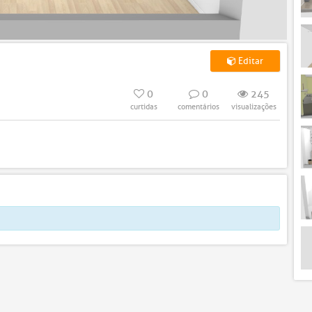
Editar
0
0
245
curtidas
comentários
visualizações