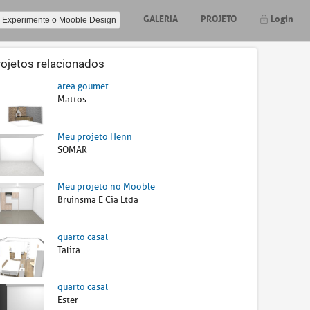
GALERIA
PROJETO
Login
Experimente o Mooble Design
rojetos relacionados
area goumet
Mattos
Meu projeto Henn
SOMAR
Meu projeto no Mooble
Bruinsma E Cia Ltda
quarto casal
Talita
quarto casal
Ester