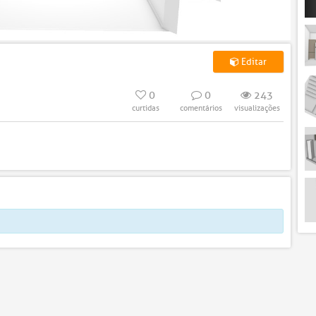
Editar
0
0
243
curtidas
comentários
visualizações