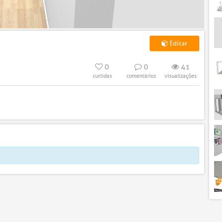
Editar
0
0
41
curtidas
comentários
visualizações