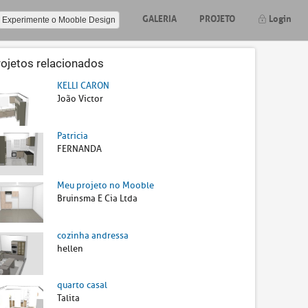
GALERIA
PROJETO
Login
Experimente o Mooble Design
rojetos relacionados
KELLI CARON
João Victor
Patricia
FERNANDA
Meu projeto no Mooble
Bruinsma E Cia Ltda
cozinha andressa
hellen
quarto casal
Talita