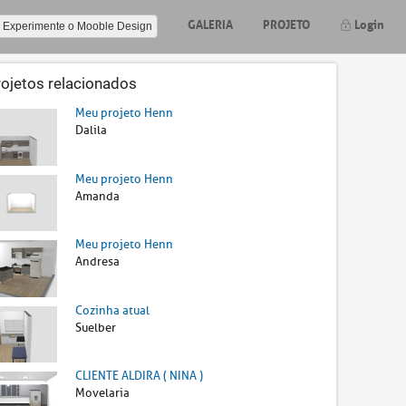
GALERIA
PROJETO
Login
Experimente o Mooble Design
rojetos relacionados
Meu projeto Henn
Dalila
Meu projeto Henn
Amanda
Meu projeto Henn
Andresa
Cozinha atual
Suelber
CLIENTE ALDIRA ( NINA )
Movelaria