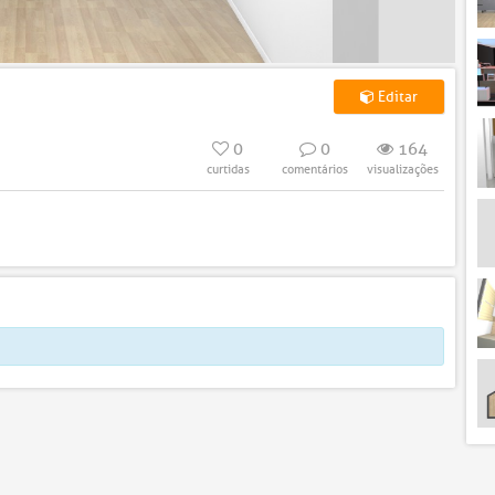
Editar
0
0
164
curtidas
comentários
visualizações