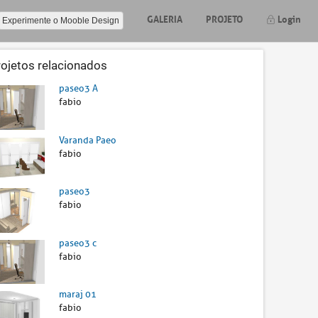
GALERIA
PROJETO
Login
Experimente o Mooble Design
rojetos relacionados
paseo3 A
fabio
Varanda Paeo
fabio
paseo3
fabio
paseo3 c
fabio
maraj 01
fabio