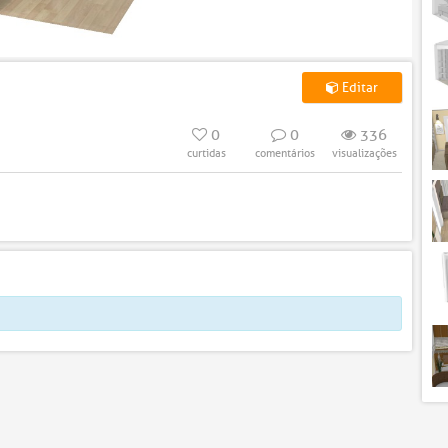
Editar
0
0
336
curtidas
comentários
visualizações