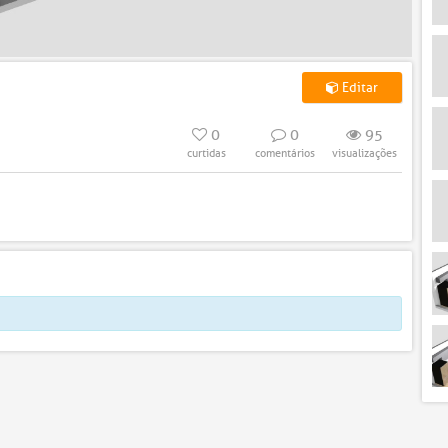
Editar
0
0
95
curtidas
comentários
visualizações