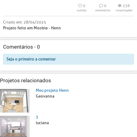
0
0
236
curtidas
comentários
visualizações
Criado em:
28/04/2025
Projeto feito em Mooble - Henn
Comentários -
0
Seja o primeiro a comentar
Projetos relacionados
Meu projeto Henn
Geovanna
3
luciana