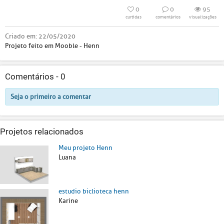
0
0
95
curtidas
comentários
visualizações
Criado em:
22/05/2020
Projeto feito em Mooble - Henn
Comentários -
0
Seja o primeiro a comentar
Projetos relacionados
Meu projeto Henn
Luana
estudio biclioteca henn
Karine