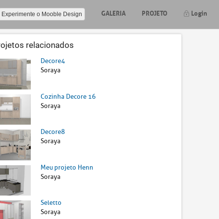
GALERIA
PROJETO
Login
Experimente o Mooble Design
rojetos relacionados
Decore4
Soraya
Cozinha Decore 16
Soraya
Decore8
Soraya
Meu projeto Henn
Soraya
Seletto
Soraya