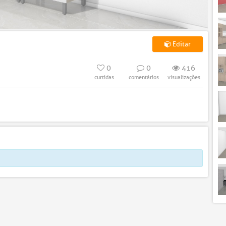
Editar
0
0
416
curtidas
comentários
visualizações