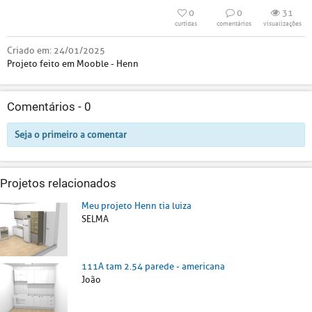
0
0
31
curtidas
comentários
visualizações
Criado em:
24/01/2025
Projeto feito em Mooble - Henn
Comentários -
0
Seja o primeiro a comentar
Projetos relacionados
Meu projeto Henn tia luiza
SELMA
111A tam 2.54 parede - americana
João