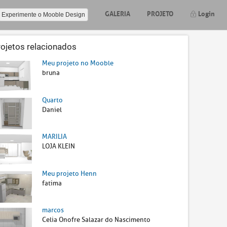
GALERIA
PROJETO
Login
Experimente o Mooble Design
rojetos relacionados
Meu projeto no Mooble
bruna
Quarto
Daniel
MARILIA
LOJA KLEIN
Meu projeto Henn
fatima
marcos
Celia Onofre Salazar do Nascimento