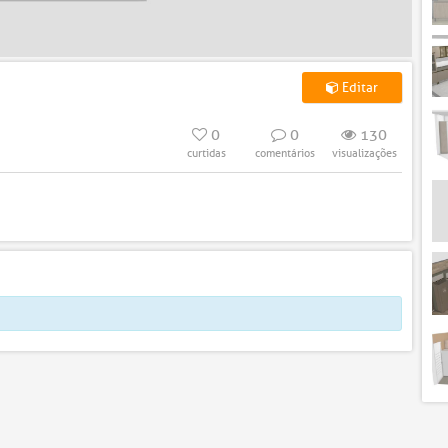
Editar
0
0
130
curtidas
comentários
visualizações