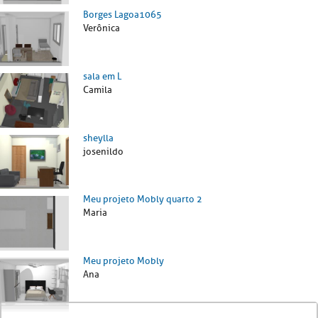
Borges Lagoa1065
Verônica
sala em L
Camila
sheylla
josenildo
Meu projeto Mobly quarto 2
Maria
Meu projeto Mobly
Ana